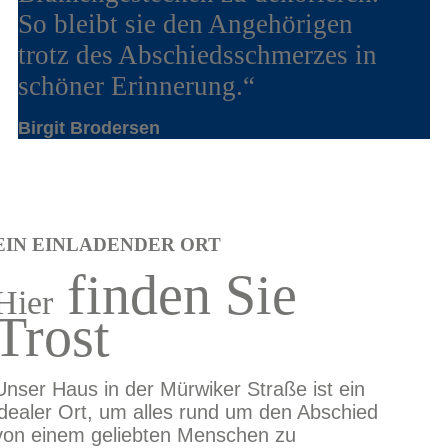
So bleibt sie den Angehörigen
trotz des Abschiedsschmerzes in
schöner Erinnerung.“
Birgit Brodersen
EIN EINLADENDER ORT
finden Sie
Hier
Trost
Unser Haus in der Mürwiker Straße ist ein
idealer Ort, um alles rund um den Abschied
von einem geliebten Menschen zu