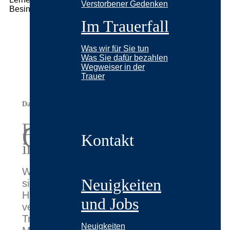
Verstorbener Gedenken
Im Trauerfall
Was wir für Sie tun
Was Sie dafür bezahlen
Wegweiser in der
Trauer
Das Haus von Stryi Bestattungen
friedvoller
Ein
Ort
Kontakt
in Zeiten der Trauer
Willkommen in unserem Haus, in dem
Neuigkeiten
sich Mitgefühl, traditionelle
Handwerkskunst und Professionalität
und Jobs
verbinden, um Ihnen in Zeiten der
Trauer beizustehen. Lernen Sie die
Neuigkeiten