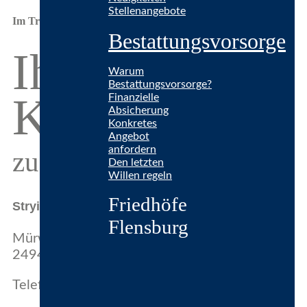
Stellenangebote
Im Trauerfall – und bei allen Fragen
Bestattungsvorsorge
Ihr direkter
Warum
Bestattungsvorsorge?
Kontakt
Finanzielle
Absicherung
Konkretes
Angebot
anfordern
zu Stryi
Den letzten
Willen regeln
Friedhöfe
Stryi Bestattungen
Flensburg
Mürwiker Straße 132
24943 Flensburg
Telefon:
0461 31 44 40