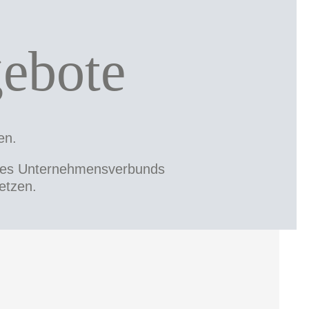
gebote
en.
n des Unternehmensverbunds
etzen.