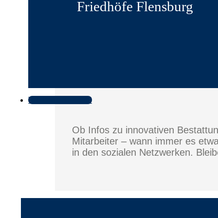
Friedhöfe Flensburg
Ihre Chance auf interessante Perspe
Neuigkei
bei Stryi
Tel. 0461 31 44 40
Ob Infos zu innovativen Bestattu
Mitarbeiter – wann immer es etwas
in den sozialen Netzwerken. Bleibe