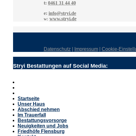
t:
0461 31 44 40
e:
info@stryi.de
www.stryi.de
w:
Datenschutz
|
Impressum
|
Cookie-Einstel
Stryi Bestattungen auf Social Media:
Startseite
Unser Haus
Abschied nehmen
Im Trauerfall
Bestattungsvorsorge
Neuigkeiten und Jobs
Friedhöfe Flensburg