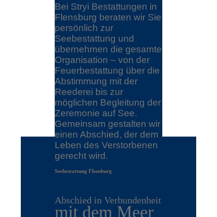
Bei Stryi Bestattungen in
Flensburg beraten wir Sie
persönlich zur
Seebestattung und
übernehmen die gesamte
Organisation – von der
Feuerbestattung über die
Abstimmung mit der
Reederei bis zur
möglichen Begleitung der
Zeremonie auf See.
Gemeinsam gestalten wir
einen Abschied, der dem
Leben des Verstorbenen
gerecht wird.
Seebestattung Flensburg
Abschied in Verbundenheit
mit dem Meer