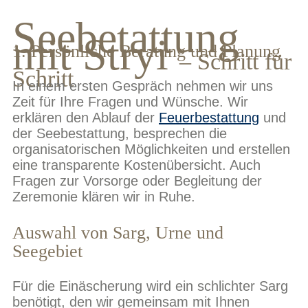
Seebetattung
mit Stryi
1. Persönliche Beratung und Planung
– Schritt für
Schritt
In einem ersten Gespräch nehmen wir uns
Zeit für Ihre Fragen und Wünsche. Wir
erklären den Ablauf der
Feuerbestattung
und
der Seebestattung, besprechen die
organisatorischen Möglichkeiten und erstellen
eine transparente Kostenübersicht. Auch
Fragen zur Vorsorge oder Begleitung der
Zeremonie klären wir in Ruhe.
Auswahl von Sarg, Urne und
Seegebiet
Für die Einäscherung wird ein schlichter Sarg
benötigt, den wir gemeinsam mit Ihnen