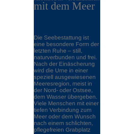
mit dem Meer
Die Seebestattung ist
eine besondere Form der
letzten Ruhe – still,
naturverbunden und frei.
Nach der Einäscherung
wird die Urne in einer
speziell ausgewiesenen
Meeresregion, meist in
der Nord- oder Ostsee,
dem Wasser übergeben.
Viele Menschen mit einer
tiefen Verbindung zum
Meer oder dem Wunsch
nach einem schlichten,
pflegefreien Grabplatz