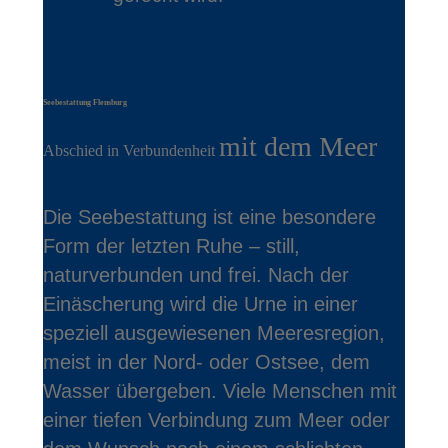
Seebestattung Flensburg
mit dem Meer
Abschied in Verbundenheit
Die Seebestattung ist eine besondere
Form der letzten Ruhe – still,
naturverbunden und frei. Nach der
Einäscherung wird die Urne in einer
speziell ausgewiesenen Meeresregion,
meist in der Nord- oder Ostsee, dem
Wasser übergeben. Viele Menschen mit
einer tiefen Verbindung zum Meer oder