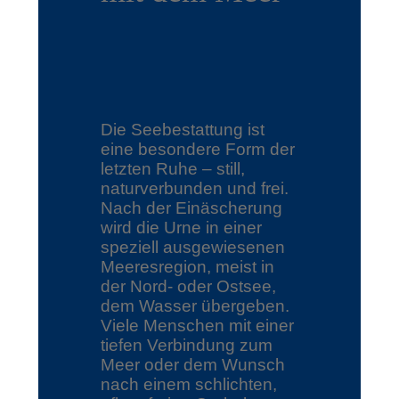
Die Seebestattung ist
eine besondere Form der
letzten Ruhe – still,
naturverbunden und frei.
Nach der Einäscherung
wird die Urne in einer
speziell ausgewiesenen
Meeresregion, meist in
der Nord- oder Ostsee,
dem Wasser übergeben.
Viele Menschen mit einer
tiefen Verbindung zum
Meer oder dem Wunsch
nach einem schlichten,