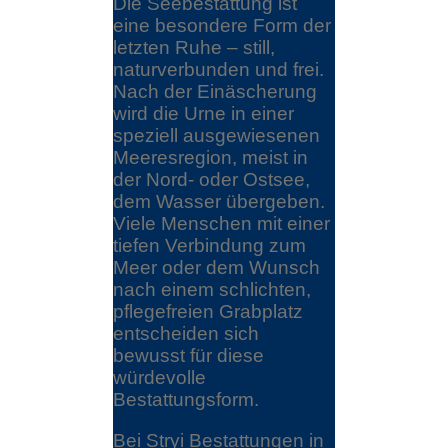
Die Seebestattung ist
eine besondere Form der
letzten Ruhe – still,
naturverbunden und frei.
Nach der Einäscherung
wird die Urne in einer
speziell ausgewiesenen
Meeresregion, meist in
der Nord- oder Ostsee,
dem Wasser übergeben.
Viele Menschen mit einer
tiefen Verbindung zum
Meer oder dem Wunsch
nach einem schlichten,
pflegefreien Grabplatz
entscheiden sich
bewusst für diese
würdevolle
Bestattungsform.
Bei Stryi Bestattungen in