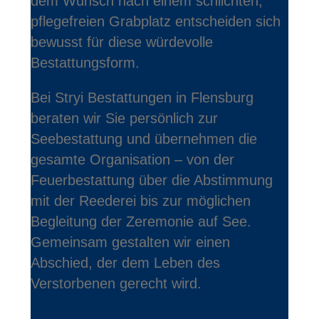
dem Wunsch nach einem schlichten,
pflegefreien Grabplatz entscheiden sich
bewusst für diese würdevolle
Bestattungsform.
Bei Stryi Bestattungen in Flensburg
beraten wir Sie persönlich zur
Seebestattung und übernehmen die
gesamte Organisation – von der
Feuerbestattung über die Abstimmung
mit der Reederei bis zur möglichen
Begleitung der Zeremonie auf See.
Gemeinsam gestalten wir einen
Abschied, der dem Leben des
Verstorbenen gerecht wird.