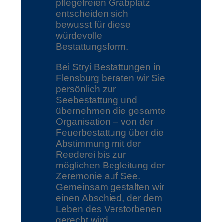
pflegefreien Grabplatz
entscheiden sich
bewusst für diese
würdevolle
Bestattungsform.
Bei Stryi Bestattungen in
Flensburg beraten wir Sie
persönlich zur
Seebestattung und
übernehmen die gesamte
Organisation – von der
Feuerbestattung über die
Abstimmung mit der
Reederei bis zur
möglichen Begleitung der
Zeremonie auf See.
Gemeinsam gestalten wir
einen Abschied, der dem
Leben des Verstorbenen
gerecht wird.