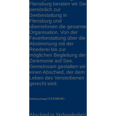
Flensburg beraten wir Sie
persönlich zur
Seebestattung in
Flensburg und
übernehmen die gesamte
Organisation. Von der
Feuerbestattung über die
Abstimmung mit der
Reederei bis zur
möglichen Begleitung der
Zeremonie auf See.
Gemeinsam gestalten wir
einen Abschied, der dem
Leben des Verstorbenen
gerecht wird.
Seebestattung FLENSBURG
Abschied in Verbundenheit