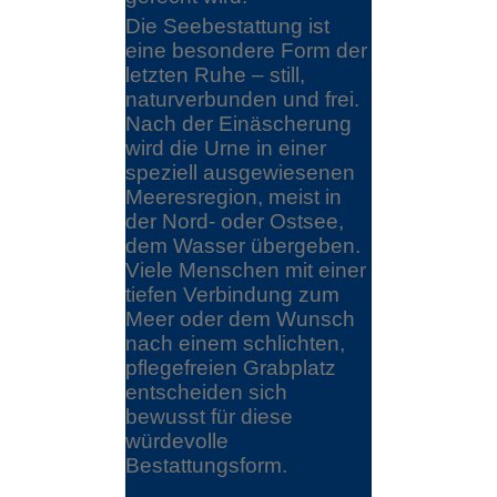
Die Seebestattung ist
eine besondere Form der
letzten Ruhe – still,
naturverbunden und frei.
Nach der Einäscherung
wird die Urne in einer
speziell ausgewiesenen
Meeresregion, meist in
der Nord- oder Ostsee,
dem Wasser übergeben.
Viele Menschen mit einer
tiefen Verbindung zum
Meer oder dem Wunsch
nach einem schlichten,
pflegefreien Grabplatz
entscheiden sich
bewusst für diese
würdevolle
Bestattungsform.