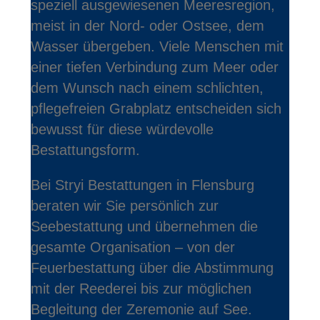
speziell ausgewiesenen Meeresregion,
meist in der Nord- oder Ostsee, dem
Wasser übergeben. Viele Menschen mit
einer tiefen Verbindung zum Meer oder
dem Wunsch nach einem schlichten,
pflegefreien Grabplatz entscheiden sich
bewusst für diese würdevolle
Bestattungsform.
Bei Stryi Bestattungen in Flensburg
beraten wir Sie persönlich zur
Seebestattung und übernehmen die
gesamte Organisation – von der
Feuerbestattung über die Abstimmung
mit der Reederei bis zur möglichen
Begleitung der Zeremonie auf See.